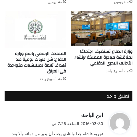
منذ يومين
منذ يومين
وزارة الدفاع تستضيف اجتماعًا
المتحدث الرسمي باسم وزارة
لمناقشة مبادرة المملكة لإنشاء
الدفاع: شن ضربات نوعية ضد
التحالف البحري الدفاعي
أهداف تابعة لميليشيات متواجدة
في العراق
منذ أسبوع واحد
منذ أسبوع واحد
تعليق واحد
ي
ابن الباحة
:
ق
2016-03-30 الساعة 7:25 ص
و
تجربة فاشلة جدا والنادي يجب أن يغير من دمائه وألا يعد
ل