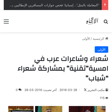
“المعاملة بالمثل”.. إسبانيا: فحص جوازات المسافرين الإيطاليين يبدأ ليل السبت
بحث عن
الق
الرئيسية
/
الأولى
الأولى
شعراء وشاعرات عرب في
امسية”تقنية” بمشاركة شعراء
“شباب”
تابع
مكتب التحرير
2016-03-28
آخر تحديث: 2016-03-28
0
على
115
X