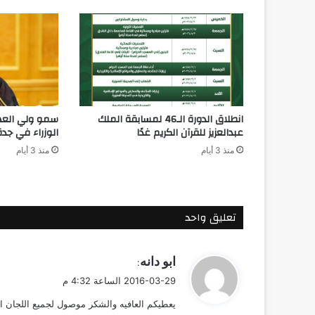
انطلاق الدورة الـ46 لمسابقة الملك
سمو ولي الع
عبدالعزيز للقرآن الكريم غدًا
الوزراء في جدة
منذ 3 أيام
منذ 3 أيام
تعليق واحد
ي
ابو دانه
:
ق
2016-03-29 الساعة 4:32 م
و
يعطيكم العافيه والشكر موصول لجميع اللجان ا
ل