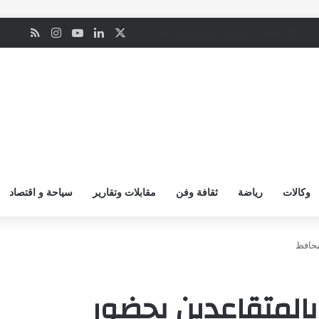
‫X
لينكدإن
‫YouTube
انستقرام
ملخص ال
ن
ليلة من الفرح الأصيل.. زفاف فيصل العسيري يجمع محبة عسير وجازان
وكالات
رياضة
ثقافة وفن
مقابلات وتقارير
سياحة و اقتصاد
محافظ
بالمتقاعدين بحضور