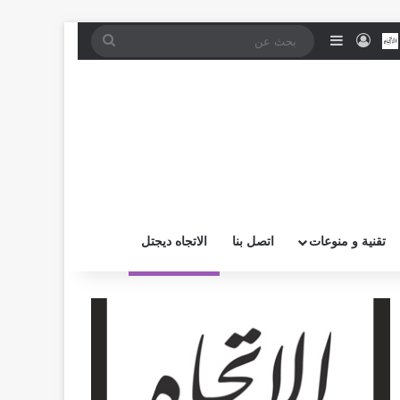
موقع RSS
بض
اتصل بــنـا
تسجيل الدخول
إضافة عمود جانبي
بحث
عن
تقنية و منوعات
اتصل بنا
الاتجاه ديجتل