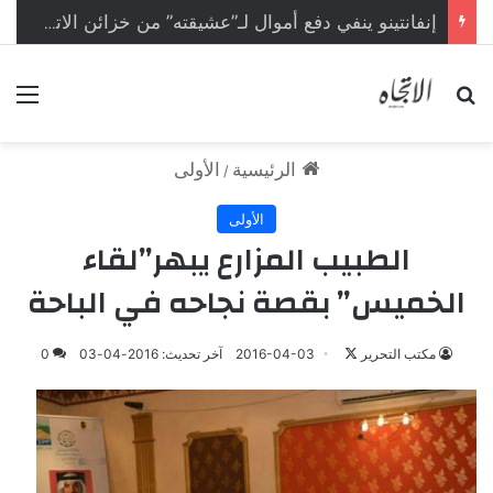
إنفانتينو ينفي دفع أموال لـ”عشيقته” من خزائن الاتحاد الأوروبي
بحث عن
الق
الرئيسية
الأولى
/
الأولى
الطبيب المزارع يبهر”لقاء
الخميس” بقصة نجاحه في الباحة
مكتب التحرير
ت
2016-04-03
آخر تحديث: 2016-04-03
0
ا
ب
ع
ع
ل