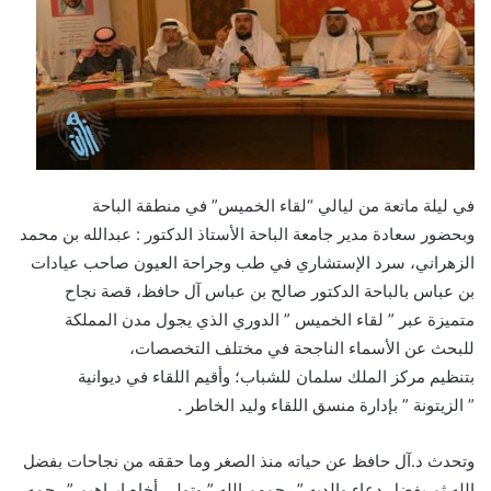
ى
X
في ليلة ماتعة من ليالي “لقاء الخميس” في منطقة الباحة
وبحضور سعادة مدير جامعة الباحة الأستاذ الدكتور : عبدالله بن محمد
الزهراني، سرد الإستشاري في طب وجراحة العيون صاحب عيادات
بن عباس بالباحة الدكتور صالح بن عباس آل حافظ، قصة نجاح
متميزة عبر ” لقاء الخميس ” الدوري الذي يجول مدن المملكة
للبحث عن الأسماء الناجحة في مختلف التخصصات،
بتنظيم مركز الملك سلمان للشباب؛ وأقيم اللقاء في ديوانية
” الزيتونة ” بإدارة منسق اللقاء وليد الخاطر .
وتحدث د.آل حافظ عن حياته منذ الصغر وما حققه من نجاحات بفضل
الله ثم بفضل دعاء والديه ” رحمهم الله ” وتولي أخاه إبراهيم ” رحمه