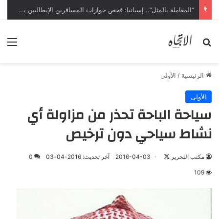
“المعاملة بالمثل”.. إسبانيا: فحص جوازات المسافرين الإيطاليين يبدأ ليل السبت
بحث عن
الق
الرئيسية
/
الأولى
الأولى
سياحة الباحة تحذر من مزاولة أي
نشاط سياحي دون ترخيص
تابع
مكتب التحرير
2016-04-03
آخر تحديث: 2016-04-03
0
على
109
X