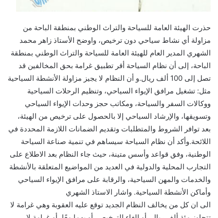
حذرت الهيئة العامة للسياحة والتراث الوطني بمنطقة الباحة من
مزاولة أي نشاط سياحي دون ترخيص، واوضح الأستاذ زاهر محمد
الشهري المدير العام للهيئة العامة للسياحة والتراث الوطني بمنطقة
الباحة، إلى أن نظام السياحة أقر تطبيق غرامة بحق المخالفين قد
تصل إلى 100 ألف ريال.و أن النظام لا يجيز مزاولة الأنشطة السياحية
مثل: تشغيل مرافق الإيواء السياحي، وتنظيم الرحلات السياحية
ووكالات السفر والسياحة، ومكاتب حجز وحدات الإيواء السياحي
وتسويقها، والإرشاد السياحي إلا بالحصول على ترخيص من الهيئة،
بعد توافر الشروط والمتطلبات وتقديم الضمانات اللازمة المحددة في
اللائحة.وأكد أن نظام السياحة سيساهم في تنمية صناعة السياحة
الوطنية، وفق قواعد وأسس متينة، حيث جاء النظام بعد الاطلاع على
التجارب المحلية والدولية في العديد من المواضيع المتعلقة بالأنشطة
والخدمات والمهن السياحية، والرقابة على مرافق الإيواء السياحي
وأماكن الأنشطة السياحية. واشار الاستاذ الشهري
الى ان كل من يخالف النظام الجديد توقع عليه العقوبة وهي غرامة لا
تتجاوز مئة ألف ريال، أو إلغاء الترخيص، أو بهما معًا، أو غرامة لا