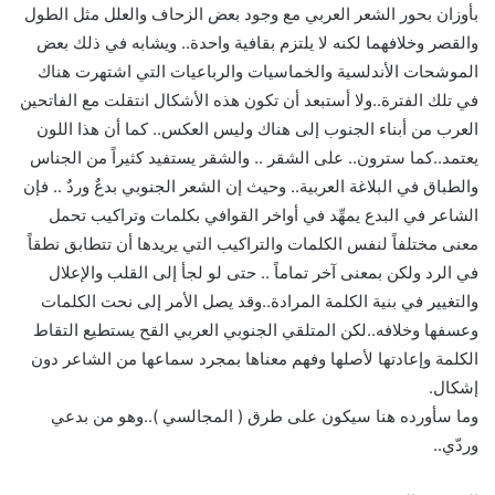
بأوزان بحور الشعر العربي مع وجود بعض الزحاف والعلل مثل الطول
والقصر وخلافهما لكنه لا يلتزم بقافية واحدة.. ويشابه في ذلك بعض
الموشحات الأندلسية والخماسيات والرباعيات التي اشتهرت هناك
في تلك الفترة..ولا أستبعد أن تكون هذه الأشكال انتقلت مع الفاتحين
العرب من أبناء الجنوب إلى هناك وليس العكس.. كما أن هذا اللون
يعتمد..كما سترون.. على الشقر .. والشقر يستفيد كثيراً من الجناس
والطباق في البلاغة العربية.. وحيث إن الشعر الجنوبي بدعٌ وردٌ .. فإن
الشاعر في البدع يمهِّد في أواخر القوافي بكلمات وتراكيب تحمل
معنى مختلفاً لنفس الكلمات والتراكيب التي يريدها أن تتطابق نطقاً
في الرد ولكن بمعنى آخر تماماً .. حتى لو لجأ إلى القلب والإعلال
والتغيير في بنية الكلمة المرادة..وقد يصل الأمر إلى نحت الكلمات
وعسفها وخلافه..لكن المتلقي الجنوبي العربي القح يستطيع التقاط
الكلمة وإعادتها لأصلها وفهم معناها بمجرد سماعها من الشاعر دون
إشكال.
وما سأورده هنا سيكون على طرق ( المجالسي )..وهو من بدعي
وردّي..