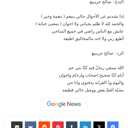
البدع : صالح جريبيع
إذا نشدتم عن الأحوال حالي بنيعم ( بنعمة وخير )
والحمد لله لا ظلم بحياتي ولا اخوان ( بمعنى خيانة )
عايش مع الناس راضي في جميع المناحي
أطيع ربي ولا احد مالمخاليق اطيعه
الرد : صالح جريبيع
الله يسقي زمانٌ فيه كنّا بني عم
أيام كنّا صحيح اصحاب وارحام واخوان
واليوم ودّ القرابه يدفنوي وانا حي
محبّة العمَّ بغض ووصل خالي قطيعه
لينكدإن
بينتيريست
مشاركة عبر البريد