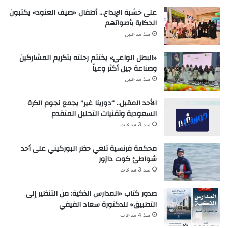
على خشبة الإبداع… أطفال «صيف العنود» يكتبون
الحكاية بأصواتهم
منذ ساعتين
«البطل الواعي» يختتم رحلته بتكريم المشاركين
وصناعة جيل أكثر وعياً
منذ ساعتين
الأحد المقبل.. “دورينا غير” يجمع نجوم الكرة
السعودية وتقنيات التحليل المتقدم
منذ 3 ساعات
محكمة فرنسية تلغي حظر البوركيني على أحد
شواطئ كوت دازور
منذ 3 ساعات
صدور كتاب «المدارس الذكية: من التنظير إلى
التطبيق» للدكتورة سعاد الفيفي
منذ 4 ساعات