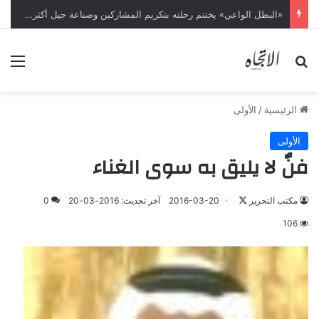
«البطل الواعي» يختتم رحلته بتكريم المشاركين وصناعة جيل أكثر وعياً
بحث عن
الق
الرئيسية
/
الأولى
الأولى
فنٌ لا يليق به سوى الغناء
تابع
مكتب التحرير
2016-03-20
آخر تحديث: 2016-03-20
0
على
106
X