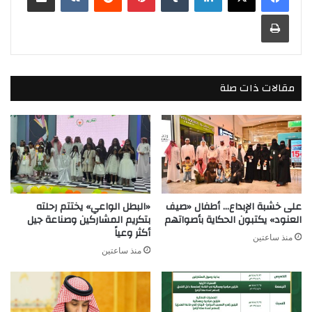
طباعة
مقالات ذات صلة
على خشبة الإبداع… أطفال «صيف
«البطل الواعي» يختتم رحلته
العنود» يكتبون الحكاية بأصواتهم
بتكريم المشاركين وصناعة جيل
أكثر وعياً
منذ ساعتين
منذ ساعتين