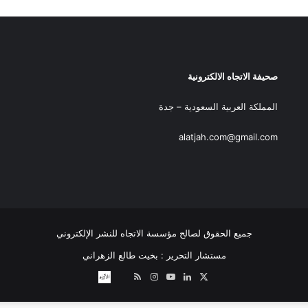
صحيفة الاتجاه الالكترونية
المملكة العربية السعودية – جدة
alatjah.com@gmail.com
جميع الحقوق لصالح مؤسسة الاتجاه للنشر الإلكتروني
مستشار التحرير : بخيت طالع الزهراني
‫X
لينكدإن
‫YouTube
انستقرام
ملخص
نبض
اتصل
الموقع
بــنـا