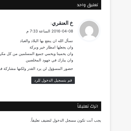
تعليق واحد
ي
خ العنقري
:
ق
2016-04-08 الساعة 7:33 م
و
نسأل الله ان ينفع بها البلاد والعباد
ل
وان يجعلها امطار خير وبركة
وان يحمينا ويحمي جميع المسلمين من كل مكر
وان يبارك في جهود المخلصين
حضور المسؤول لن يرد القدر ولكنها مشاركة ف
قم بتسجيل الدخول للرد
اترك تعليقاً
يجب أنت تكون
مسجل الدخول
لتضيف تعليقاً.