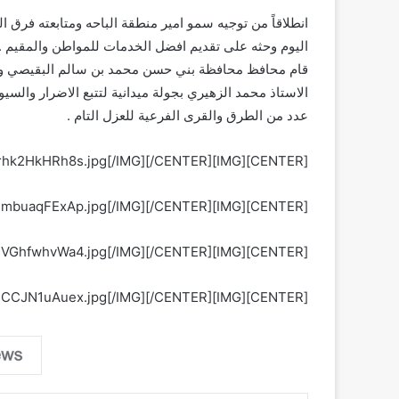
انطلاقاً من توجيه سمو امير منطقة الباحه ومتابعته فرق ال
اليوم وحثه على تقديم افضل الخدمات للمواطن والمقيم .
قام محافظ محافظة بني حسن محمد بن سالم البقيصي ور
الاستاذ محمد الزهيري بجولة ميدانية لتتبع الاضرار وال
عدد من الطرق والقرى الفرعية للعزل التام .
[CENTER][IMG]http://www.zahran1.info/contents/useruppic/1_42VmWrhk2HkHRh8s.jpg[/IMG][/CENTER]
[CENTER][IMG]http://www.zahran1.info/contents/useruppic/1_FhtYcSmbuaqFExAp.jpg[/IMG][/CENTER]
[CENTER][IMG]http://www.zahran1.info/contents/useruppic/1_y7QmE1VGhfwhvWa4.jpg[/IMG][/CENTER]
[CENTER][IMG]http://www.zahran1.info/contents/useruppic/1_WW373HCCJN1uAuex.jpg[/IMG][/CENTER]