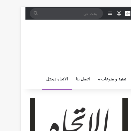
موقع RSS
بض
اتصل بــنـا
تسجيل الدخول
إضافة عمود جانبي
بحث
عن
تقنية و منوعات
اتصل بنا
الاتجاه ديجتل