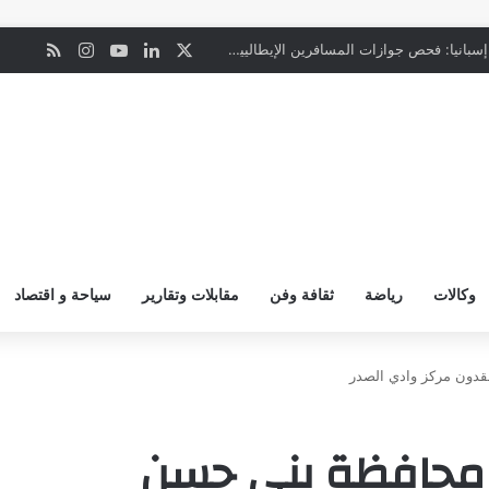
‫X
لينكدإن
‫YouTube
انستقرام
ملخص ال
ن
“المعاملة بالمثل”.. إسبانيا: فحص جوازات المسافرين الإيطاليين يبدأ ليل السبت
وكالات
رياضة
ثقافة وفن
مقابلات وتقارير
سياحة و اقتصاد
قدون مركز وادي الصدر
 محافظة بني حسن