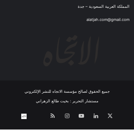
المملكة العربية السعودية – جدة
alatjah.com@gmail.com
جميع الحقوق لصالح مؤسسة الاتجاه للنشر الإلكتروني
مستشار التحرير : بخيت طالع الزهراني
‫X
لينكدإن
‫YouTube
انستقرام
ملخص
نبض
اتصل
الموقع
بــنـا