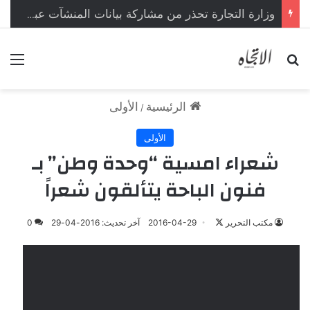
وزارة التجارة تحذر من مشاركة بيانات المنشآت عبر مواقع ومنصات غير موثوقة
بحث عن
الق
الرئيسية
الأولى
/
الأولى
شعراء امسية “وحدة وطن” بـ
فنون الباحة يتألقون شعراً
مكتب التحرير
ت
2016-04-29
آخر تحديث: 2016-04-29
0
ا
ب
ع
ع
ل