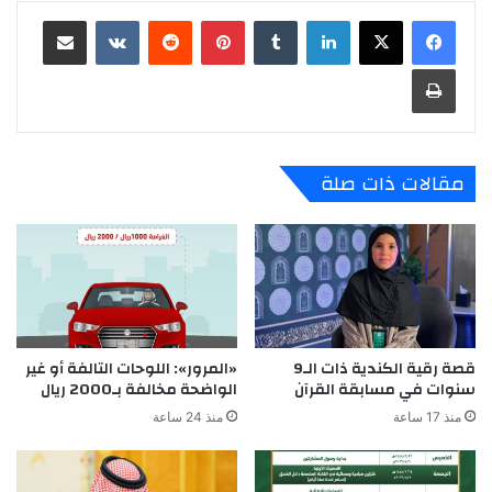
لينكدإن
‏Tumblr
بينتيريست
‏Reddit
‏VKontakte
مشاركة عبر البريد
طباعة
مقالات ذات صلة
قصة رقية الكندية ذات الـ9
«المرور»: اللوحات التالفة أو غير
سنوات في مسابقة القرآن
الواضحة مخالفة بـ2000 ريال
منذ 17 ساعة
منذ 24 ساعة