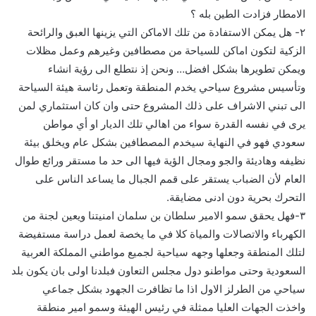
الامطار فزادت الطين بله ؟
٢- هل يمكن الاستفادة من تلك الاماكن التي يزينها العبق والرائحة
الزكية لتكون اماكن للسياحة من مصطافين وغيرهم وعمل مظلات
ويمكن تطويرها بشكل افضل… ونحن إذ نتطلع الى رؤية انشاء
وتأسيس مشروع سياحي يخدم المنطقة وتعمل رئاسة هيئة السياحة
الى تبني الاشراف على ذلك المشروع حتى وان كان استثماري لمن
يرى في نفسه القدرة سواء من اهالي تلك الديار او أي مواطن
سعودي فهو في النهاية سيخدم المصطافين بشكل عام ويخلق بيئة
نظيفه وهاديئة والجو ومجال الؤية فيها الى حد ما مستقر ورائع طوال
العام لأن الضباب يستقر على قمم الجبال ما يساعد الناس على
التحرك بحرية دون ادنى مضايقة.
٣-فهل يحقق سمو الامير سلطان بن سلمان امنيتنا ويعين لجنة من
الكهرباء والاتصالات والمياة كلا في ما يخصة لعمل دراسة مستفيضة
لتلك المنطقة وجعلها وجهه سياحية لجميع مواطني المملكة العربية
السعودية وحتى مواطنو دول مجلس التعاون فبلدنا اولى بان يكون بلد
سياحي من الطرلز الاول اذا ما تظافرت الجهود بشكل جماعي
واخذت الجهات العليا ممثلة في رئيس الهيئة وسمو امير منطقة