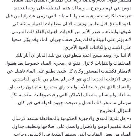
دوس بني فهم ببرحرح … وبما ان هذه المنطقة على وجه التحديد
تعرضت لكارثة بيئة رهيبة سببها النفايات التي ترمى عشوائيا من قيل
بلدية المندق قبل عامين ونيف،، الا ان مطالبات القبيلة ممثلة في
شيخها وابناءها،، صدر الأمر من الجهات العلياء بالغاء ذلك المرمى
لأنه يؤثر على البيئة وكذلك يعكر صفاء جريان الماء وقد يؤثر صحيا
على الانسان والكائنات الحية الآخرى.
الا اننا نرى وبعد مسح اعده متطوعون من تلك الديار ان أثار تلك
المخلفات والنفايات لا تزال تقبع في مجرى المياه خصوصا بعد هطول
الامطار فكشفت المستور وكان كل شيئ يطفو على الماء ناهيك عن
جرف الازفلت الجديد الذي هو الاخر لم يسلم من أيادي الفاسدين
والفساد الذي نخر جسد الأمة والبلد واي مشروع يقام دون رقيب او
مساءلة ولم تسلم منه تلك الأماكن التي رحبت وهللت بمقدمه لكن
سرعان ما تبخر ذلك العمل واصبحت جهود الدولة في خبر كان .
السؤال المطروح :
١- هل بلدية المندق والاجهزة الحكومية بالمحافظة تستعد لارسال
لجنة لتقييم الوضع والاضرار والعمل على اصلاحها وتنظيف جداول
المياه من بعض النفايات التي سببتها البلدية في الاساس وجاءت