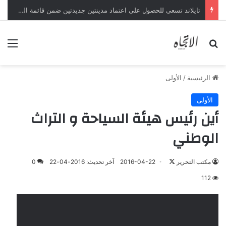
تايلاند تسعى للحصول على اعتماد مدينتين جديدتين ضمن قائمة الفنون الإبداعية لليونسكو
بحث عن
الق
الرئيسية
/
الأولى
الأولى
أين رئيس هيئة السياحة و التراث
الوطني
تابع
مكتب التحرير
2016-04-22
آخر تحديث: 2016-04-22
0
على
112
X