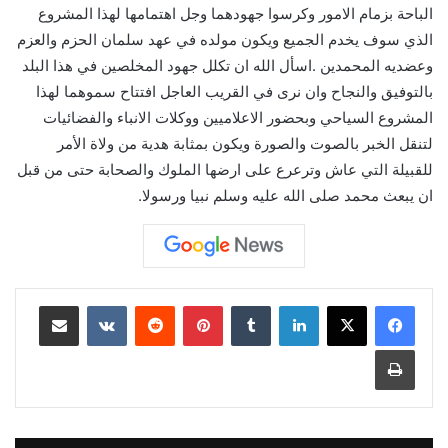
الباحة بزمام الامور وكرسوا جهودهما وجل اهتمامها لهذا المشروع
الذي سوف يخدم الجميع ويكون مولده في عهد سلمان الحزم والعزم
وعضديه المحمدين .اسأل الله ان تكلل جهود المخلصين في هذا البلد
بالتوفيق والنجاح وان نرى في القريب العاجل افتتاح سموهما لهذا
المشروع السياحي وبحضور الاعلاميين ووكلات الانباء والفضائيات
لتنقل الخبر بالصوت والصورة ويكون بمثابة هدية من ولاة الأمر
للقبيلة التي عاش وترعرع على ارضها الملوك والصحابة حتى من قبل
ان يبعث محمد صلى الله عليه وسلم نبيا ورسولا.
لينكدإن
بينتيريست
مشاركة عبر البريد
طباعة