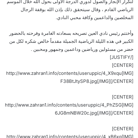
لتكرار الإنجاز والصول لدوري الدرجة الأولى بحول الله خلال الموسم
الرياضي القادم ، وقال سيتحقق ذلك بإذن الله بوقفة الرجال
المخلصين والداعمين وكافة محبي النادي.
وأختتم رئيس نادي العين تصريحه بسعادته الغامرة وفرحته بالحضور
الكبير في هذه الليلة الرياضية الجميلة مقدماً خالص شكره لكل من
حضر من مسئولين ورياضين وداعمين وجمهور ومحبين .
[/JUSTIFY]
[CENTER]
[IMG]http://www.zahran1.info/contents/useruppic/4_X9xqu
F38BtJtySP8.jpg[/IMG][/CENTER]
[CENTER]
[IMG]http://www.zahran1.info/contents/useruppic/4_PhZSG
6JG8mNBW20c.jpg[/IMG][/CENTER]
[CENTER]
[IMG]http://www.zahran1.info/contents/useruppic/4_xB6xg