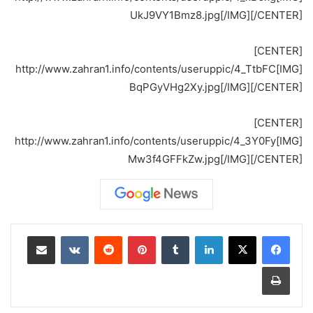
UkJ9VY1Bmz8.jpg[/IMG][/CENTER]
[CENTER]
[IMG]http://www.zahran1.info/contents/useruppic/4_TtbFC
BqPGyVHg2Xy.jpg[/IMG][/CENTER]
[CENTER]
[IMG]http://www.zahran1.info/contents/useruppic/4_3Y0Fy
Mw3f4GFFkZw.jpg[/IMG][/CENTER]
لينكدإن
بينتيريست
مشاركة عبر البريد
طباعة