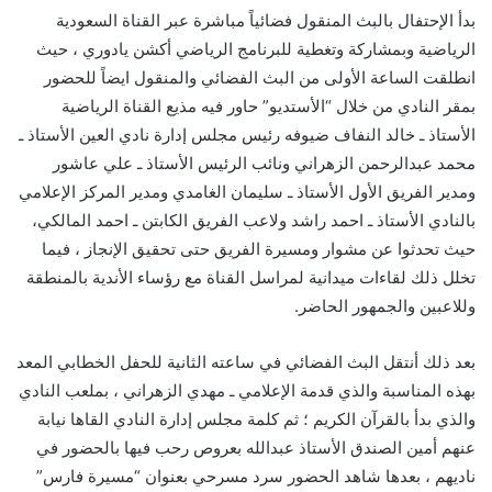
بدأ الإحتفال بالبث المنقول فضائياً مباشرة عبر القناة السعودية
الرياضية وبمشاركة وتغطية للبرنامج الرياضي أكشن يادوري ، حيث
انطلقت الساعة الأولى من البث الفضائي والمنقول ايضاً للحضور
بمقر النادي من خلال “الأستديو” حاور فيه مذيع القناة الرياضية
الأستاذ ـ خالد النفاف ضيوفه رئيس مجلس إدارة نادي العين الأستاذ ـ
محمد عبدالرحمن الزهراني ونائب الرئيس الأستاذ ـ علي عاشور
ومدير الفريق الأول الأستاذ ـ سليمان الغامدي ومدير المركز الإعلامي
بالنادي الأستاذ ـ احمد راشد ولاعب الفريق الكابتن ـ احمد المالكي،
حيث تحدثوا عن مشوار ومسيرة الفريق حتى تحقيق الإنجاز ، فيما
تخلل ذلك لقاءات ميدانية لمراسل القناة مع رؤساء الأندية بالمنطقة
وللاعبين والجمهور الحاضر.
بعد ذلك أنتقل البث الفضائي في ساعته الثانية للحفل الخطابي المعد
بهذه المناسبة والذي قدمة الإعلامي ـ مهدي الزهراني ، بملعب النادي
والذي بدأ بالقرآن الكريم ؛ ثم كلمة مجلس إدارة النادي القاها نيابة
عنهم أمين الصندق الأستاذ عبدالله بعروص رحب فيها بالحضور في
ناديهم ، بعدها شاهد الحضور سرد مسرحي بعنوان “مسيرة فارس”