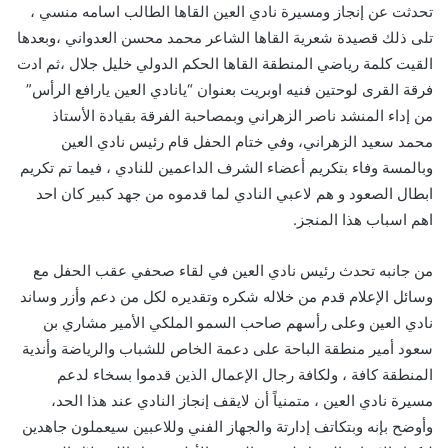
تحدثت عن إنجاز ومسيرة نادي العين القاها الطالب اسامه منسي ،
تلى ذلك قصيدة شعرية القاها الشاعر محمد محسن العدواني ،وبعدها
القيت كلمة رياضي المنطقة القاها الحكم الدولي خليل جلال ،ثم ادت
فرقة القرى لوحتين فنيه اوبريت بعنوان “يانادي العين يارافع الرأس”
من إداء المنشد ناصر الزهراني وبمصاحبة الفرقة بقيادة الأستاذ
محمد سعيد الزهراني، وفي ختام الحفل قام رئيس نادي العين
وبالمسة وفاء بتكريم أعضاء الشرف الداعمين للنادي ، فيما تم تكريم
ابطال الصعود و هم لاعبي النادي لما قدموه من جهد كبير كان احد
اهم اسباب هذا المنجز.
من جانبه تحدث رئيس نادي العين في لقاء صحفي عقب الحفل مع
وسائل الإعلام قدم من خلاله شكره وتقديره لكل من دعم وأزر وساند
نادي العين وعلى رأسهم صاحب السمو الملكي الأمير مشاري بن
سعود أمير منطقة الباحة على دعمة الخاص للشباب والرياضة وأندية
المنطقة كافة ، ولكافة رجال الإعمال الذين قدموا بسخاء لدعم
مسيرة نادي العين ، متمنياً أن لايقف إنجاز النادي عند هذا الحد،
وأوضح بإنه وبتكاتف إدارتة والجهاز الفني وللاعبين سيعملون جاهدين