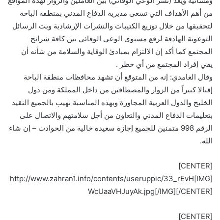
ومسائية ويعد (نشر الوعي الوقائي) بين العاملين والزوار لهذه المواقع
من أهم الأهداف التي تسعى مديرية الدفاع المدني بمنطقة الباحة
لتحقيقها من خلال توزيع الكتيبات والنشرات الإرشادية وبث الرسائل
التوعوية الهادفة لرفع مستوى الوعي الوقائي بين كافة شرائح
المجتمع كما أكد إن الالتزام بمبادئ الوقاية والسلامة من شأنه أن
يقي إفراد المجتمع من أي خطر .
وقال الغامدي: إنه من المتوقع أن تشهد محافظات منطقة الباحة
إقبالا كبيراً من الزوار والمصطافين من داخل المملكة ومن دول
الخليج والدول العربية المجاورة وبهذه المناسبة نهيب بالجميع التقيد
بتعليمات الدفاع المدني والتعاون من أجل سلامتهم والاتصال على
الرقم 998 متمنين للجميع إجازة سعيدة خالية من الحوادث – إن شاء
الله.
[CENTER]
[IMG]http://www.zahran1.info/contents/useruppic/33_rEvH
WcUaaVHJuyAk.jpg[/IMG][/CENTER]
[CENTER]