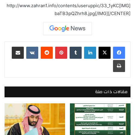
[IMG]http://www.zahran1.info/contents/useruppic/33_1yKC
baTB3pQZhrh8.jpg[/IMG][/CENTER]
لينكدإن
بينتيريست
مشاركة عبر البريد
طباعة
مقالات ذات صلة