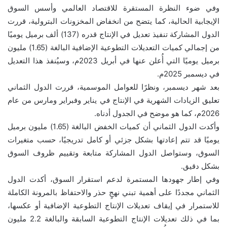
وفي ضوء النظرة المستقرة للاقتصاد العالمي وأسس السوق
الإيجابية الحالية، كما يتضح من انخفاض المخزونات البترولية، قررت
الدول المشاركة تنفيذ تعديل في الإنتاج قدره (137) ألف برميل يوميًا
من إجمالي كميات التعديلات التطوعية الإضافية البالغة (1.65) مليون
برميل يوميًا التي أُعلن عنها في أبريل 2023م، وسيُنفذ هذا التعديل
في ديسمبر 2025م.
بعد شهر ديسمبر، ونظرًا للعوامل الموسمية، قررت الدول الثماني
تعليق الزيادات الشهرية في الإنتاج في يناير وفبراير ومارس من عام
2026م، كما هو موضح في الجدول أدناه.
وأكدت الدول الثماني أن كميات الخفض البالغة (1.65) مليون برميل
يوميًا قد تتم إعادتها بشكل جزئي أو كامل تدريجيًا، حسب متغيرات
السوق، وستواصل الدول المشاركة متابعة وتقييم ظروف السوق
بشكل دقيق.
وفي إطار جهودها المستمرة لدعم استقرار السوق، أكدت الدول
الثماني مجددًا على أهمية تبني نهجٍ حذر والاحتفاظ بالمرونة الكاملة
للاستمرار في إيقاف تعديلات الإنتاج التطوعية الإضافية أو عكسها،
بما في ذلك تعديلات الإنتاج التطوعية السابقة والبالغة 2.2 مليون