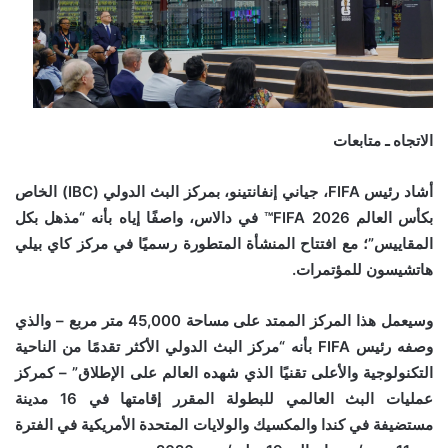
الاتجاه ـ متابعات
أشاد رئيس FIFA، جياني إنفانتينو، بمركز البث الدولي (IBC) الخاص
بكأس العالم FIFA 2026™ في دالاس، واصفًا إياه بأنه “مذهل بكل
المقاييس”؛ مع افتتاح المنشأة المتطورة رسميًا في مركز كاي بيلي
هاتشيسون للمؤتمرات.
وسيعمل هذا المركز الممتد على مساحة 45,000 متر مربع – والذي
وصفه رئيس FIFA بأنه “مركز البث الدولي الأكثر تقدمًا من الناحية
التكنولوجية والأعلى تقنيًا الذي شهده العالم على الإطلاق” – كمركز
عمليات البث العالمي للبطولة المقرر إقامتها في 16 مدينة
مستضيفة في كندا والمكسيك والولايات المتحدة الأمريكية في الفترة