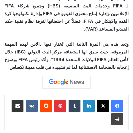
لـ FIFA وخدمات البث المضيفة (HBS) وجميع شركاء FIFA
الإعلاميين وإدارة إنتاج محتوى الفيديو في FIFA وإدارة تكنولوجيا كرة
القدم والابتكار في FIFA، فضلاً عن احتضانها لغرفة نظام تقنية حكم
الفيديو المساعد (VAR).
وتعد هذه هي المرة الثانية التي تُختار فيها دالاس لهذه المهمة
المرموقة، حيث سبق لها استضافة مركز البث الدولي (IBC) خلال
كأس العالم FIFA الولايات المتحدة 1994™. وأكد رئيس FIFA بوضوح
إعجابه بالضخامة الاستثنائية لما تم تشييده في قلب مدينة تكساس.
لينكدإن
بينتيريست
مشاركة عبر البريد
طباعة