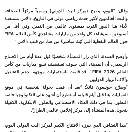
وقال: “اليوم، يصبح (مركز البث الدولي) رسمياً مركزاً للصحافة
والبث العالميين لأكبر حدث رياضي دولي في التاريخ. دالاس مستعدة
لأداء هذا الدور الفريد بمستوى عالمي من التميز، وفي أقل من
أسبوعين، سيشاهد كل واحد من مليارات مشاهدي كأس العالم FIFA
حول العالم التغطية التي تُبَث مباشرةً من هنا، من قلب دالاس.”
وأوضح العمدة، الذي زار المنشأة شخصيًا قبل عدة أيام من الافتتاح
الرسمي، أن المدينة، التي سوف تستضيف تسع مباريات من كأس
العالم FIFA 2026™، قد قامت باستثمارات موجهة لدعم التشغيل
وآلاف الزوار الدوليين.
“وصرّح جونسون قائلاً: “بعد أن قمت بجولة شخصية في موقع
العمليات هنا قبل أيام قليلة، أستطيع أن أشهد على التكنولوجيا فائقة
التطور، بما في ذلك الذكاء الاصطناعي والحلول الابتكارية، الكفيلة
بتحويل هذه المنشأة إلى مركز إعلامي عالمي الطراز”.
“هذا التضافر، الذي يبرزه الافتتاح الكبير لمركز البث الدولي اليوم،