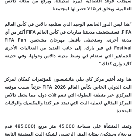
سيجلب فوائد اقتصادية كبيرة لمدينتنا، ويرفع من مكانة دالاس
العالمية، ويخلق فرصًا لا حصر لها لمجتمعنا.
“هذا ليس الدور الحاسم الوحيد الذي ستلعبه دالاس في كأس العالم
FIFA. فستستضيف مدينتنا مباريات في كأس العالم FIFA أكثر من أي
مدينة أخرى، وسنحظى بأفضل مهرجان مشجعين FIFA Fan
Festival في فير بارك، إلى جانب العديد من الفعاليات الأخرى
للجماهير التي ستقام في وسط مدينة دالاس وحولها، وفي حديقة
كلايد وارن كذلك.”
هذا وقد اُختيِر مركز كاي بيلي هاتشيسون للمؤتمرات كمكان لمركز
البث الدولي الخاص بكأس العالم FIFA 2026 جزئياً بسبب موقعه
المركزي عبر منطقة البطولة التي تضم ثلاث دول، مما يجعل دالاس
المركز المثالي لعملية البث التي تمتد عبر كندا والمكسيك والولايات
المتحدة.
وتمتد المنشأة على مساحة 45,000 متر مربع (485,000 قدم
مربعة)، وستكون بمثابة المقر الرئيسي لشبكة البث المضيفة التابعة