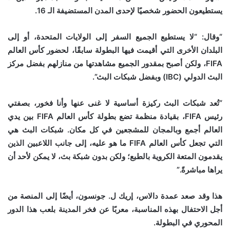
يستطيعون الحضور شخصيًا لإحدى المدن المستضيفة الـ 16.
“وقال: “لا يستطيع الجميع السفر إلى الولايات المتحدة، أو إلى
البلدان الأخرى التي أقيمت فيها البطولة سابقًا، لحضور كأس العالم
FIFA، ولكن أصبح بمقدور الجميع مشاهدتها من منازلهم بفضل مركز
البث الدولي (IBC) وبفضل شبكات البث”.
“تُعد شبكات البث ركيزة أساسية لا غنى عنها وأنا فخور، بصفتي
رئيس FIFA، بقيادة منظمة تضع بطولة كأس العالم FIFA بين يدي
العالم أجمع وبالمجان للمشجعين في كل مكان. شبكات البث هي
التي تجعل كأس العالم FIFA ما هو عليه، إلى جانب اللاعبين الذين
يقدمون المتعة الكروية بالطبع؛ ولكن بدون شبكة بث، لا يمكن لأحد أن
يراها مباشرةً.”
هذا وقد صعد عمدة دالاس، إريك ل. جونسون، أيضًا إلى المنصة من
أجل الاحتفال بهذه المناسبة، معربًا عن فخر المدينة بلعب هذا الدور
المحوري في البطولة.