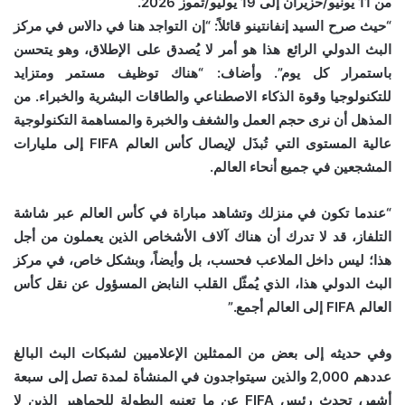
من 11 يونيو/حزيران إلى 19 يوليو/تموز 2026.
“حيث صرح السيد إنفانتينو قائلاً: “إن التواجد هنا في دالاس في مركز
البث الدولي الرائع هذا هو أمر لا يُصدق على الإطلاق، وهو يتحسن
باستمرار كل يوم”. وأضاف: “هناك توظيف مستمر ومتزايد
للتكنولوجيا وقوة الذكاء الاصطناعي والطاقات البشرية والخبراء. من
المذهل أن نرى حجم العمل والشغف والخبرة والمساهمة التكنولوجية
عالية المستوى التي تُبذَل لإيصال كأس العالم FIFA إلى مليارات
المشجعين في جميع أنحاء العالم.
“عندما تكون في منزلك وتشاهد مباراة في كأس العالم عبر شاشة
التلفاز، قد لا تدرك أن هناك آلاف الأشخاص الذين يعملون من أجل
هذا؛ ليس داخل الملاعب فحسب، بل وأيضاً، وبشكل خاص، في مركز
البث الدولي هذا، الذي يُمثّل القلب النابض المسؤول عن نقل كأس
العالم FIFA إلى العالم أجمع.”
وفي حديثه إلى بعض من الممثلين الإعلاميين لشبكات البث البالغ
عددهم 2,000 والذين سيتواجدون في المنشأة لمدة تصل إلى سبعة
أشهر، تحدث رئيس FIFA عن ما تعنيه البطولة للجماهير الذين لا