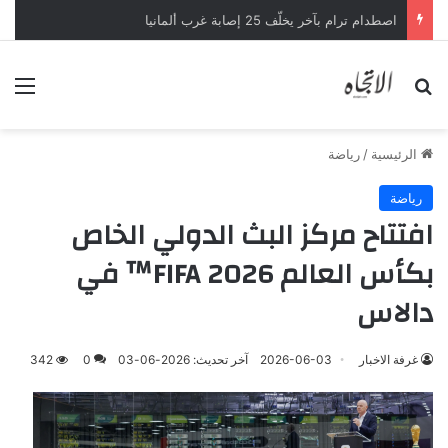
صلاح في مؤتمر تقديمه: كم تمنيت الحديث باللغة التركية
بحث عن
الق
الرئيسية
/
رياضة
رياضة
افتتاح مركز البث الدولي الخاص
بكأس العالم FIFA 2026™ في
دالاس
غرفة الاخبار
2026-06-03
آخر تحديث: 2026-06-03
0
342